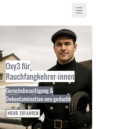
Oxy3 für
Rauchfangkehrer:innen
Geruchsbeseitigung &
Dekontamination neu gedacht
MEHR ERFAHREN